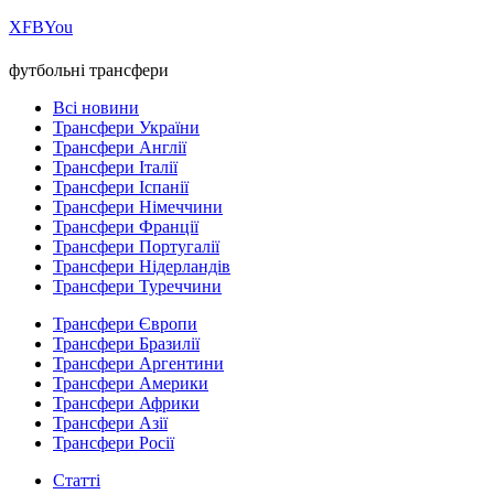
Х
FB
You
футбольні трансфери
Всі новини
Трансфери України
Трансфери Англії
Трансфери Італії
Трансфери Іспанії
Трансфери Німеччини
Трансфери Франції
Трансфери Португалії
Трансфери Нідерландів
Трансфери Туреччини
Трансфери Європи
Трансфери Бразилії
Трансфери Аргентини
Трансфери Америки
Трансфери Африки
Трансфери Азії
Трансфери Росії
Статті