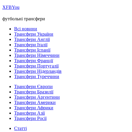
Х
FB
You
футбольні трансфери
Всі новини
Трансфери України
Трансфери Англії
Трансфери Італії
Трансфери Іспанії
Трансфери Німеччини
Трансфери Франції
Трансфери Португалії
Трансфери Нідерландів
Трансфери Туреччини
Трансфери Європи
Трансфери Бразилії
Трансфери Аргентини
Трансфери Америки
Трансфери Африки
Трансфери Азії
Трансфери Росії
Статті