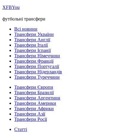
Х
FB
You
футбольні трансфери
Всі новини
Трансфери України
Трансфери Англії
Трансфери Італії
Трансфери Іспанії
Трансфери Німеччини
Трансфери Франції
Трансфери Португалії
Трансфери Нідерландів
Трансфери Туреччини
Трансфери Європи
Трансфери Бразилії
Трансфери Аргентини
Трансфери Америки
Трансфери Африки
Трансфери Азії
Трансфери Росії
Статті