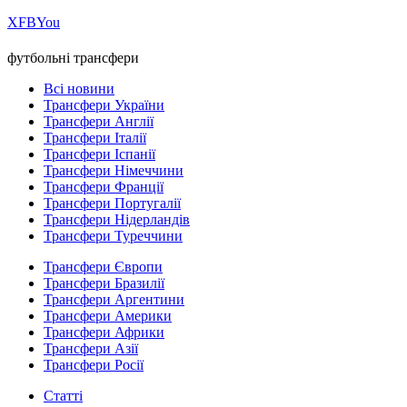
Х
FB
You
футбольні трансфери
Всі новини
Трансфери України
Трансфери Англії
Трансфери Італії
Трансфери Іспанії
Трансфери Німеччини
Трансфери Франції
Трансфери Португалії
Трансфери Нідерландів
Трансфери Туреччини
Трансфери Європи
Трансфери Бразилії
Трансфери Аргентини
Трансфери Америки
Трансфери Африки
Трансфери Азії
Трансфери Росії
Статті