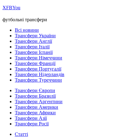
Х
FB
You
футбольні трансфери
Всі новини
Трансфери України
Трансфери Англії
Трансфери Італії
Трансфери Іспанії
Трансфери Німеччини
Трансфери Франції
Трансфери Португалії
Трансфери Нідерландів
Трансфери Туреччини
Трансфери Європи
Трансфери Бразилії
Трансфери Аргентини
Трансфери Америки
Трансфери Африки
Трансфери Азії
Трансфери Росії
Статті