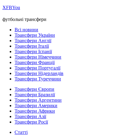
Х
FB
You
футбольні трансфери
Всі новини
Трансфери України
Трансфери Англії
Трансфери Італії
Трансфери Іспанії
Трансфери Німеччини
Трансфери Франції
Трансфери Португалії
Трансфери Нідерландів
Трансфери Туреччини
Трансфери Європи
Трансфери Бразилії
Трансфери Аргентини
Трансфери Америки
Трансфери Африки
Трансфери Азії
Трансфери Росії
Статті