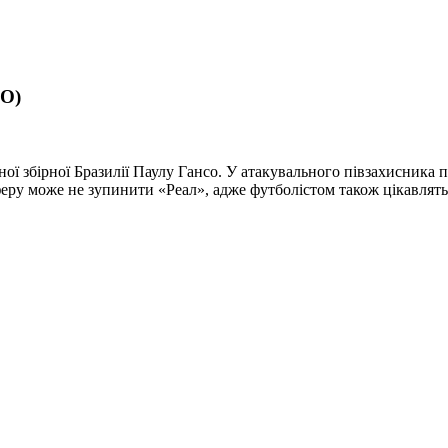
ЕО)
 збірної Бразилії Паулу Гансо. У атакувального півзахисника пі
сферу може не зупинити «Реал», адже футболістом також цікавлят