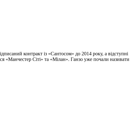
дписаний контракт із «Сантосом» до 2014 року, а відступні
ься «Манчестер Сіті» та «Мілан». Ганзо уже почали називати