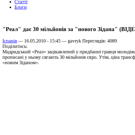
Статті
Блоги
"Реал" дає 30 мільйонів за "нового Зідана" (ВІД
Іспанія
— 16.05.2010 - 15:45 —
gavryk
Переглядів: 4089
Поділитись:
Мадридський «Реал» зацікавлений у придбанні гравця молодіжної
прописані у ньому сягають 30 мільйонів євро. Утім, ціна тран
«новим Зіданом».