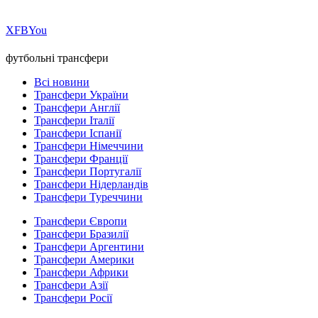
Х
FB
You
футбольні трансфери
Всі новини
Трансфери України
Трансфери Англії
Трансфери Італії
Трансфери Іспанії
Трансфери Німеччини
Трансфери Франції
Трансфери Португалії
Трансфери Нідерландів
Трансфери Туреччини
Трансфери Європи
Трансфери Бразилії
Трансфери Аргентини
Трансфери Америки
Трансфери Африки
Трансфери Азії
Трансфери Росії