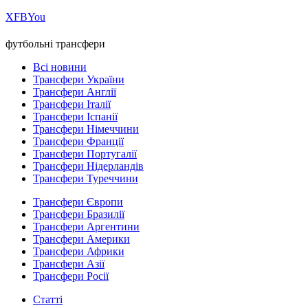
Х
FB
You
футбольні трансфери
Всі новини
Трансфери України
Трансфери Англії
Трансфери Італії
Трансфери Іспанії
Трансфери Німеччини
Трансфери Франції
Трансфери Португалії
Трансфери Нідерландів
Трансфери Туреччини
Трансфери Європи
Трансфери Бразилії
Трансфери Аргентини
Трансфери Америки
Трансфери Африки
Трансфери Азії
Трансфери Росії
Статті