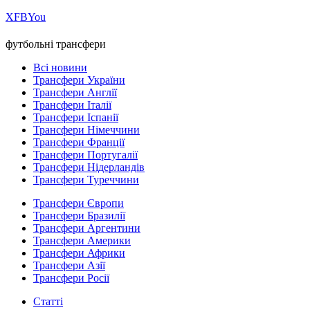
Х
FB
You
футбольні трансфери
Всі новини
Трансфери України
Трансфери Англії
Трансфери Італії
Трансфери Іспанії
Трансфери Німеччини
Трансфери Франції
Трансфери Португалії
Трансфери Нідерландів
Трансфери Туреччини
Трансфери Європи
Трансфери Бразилії
Трансфери Аргентини
Трансфери Америки
Трансфери Африки
Трансфери Азії
Трансфери Росії
Статті