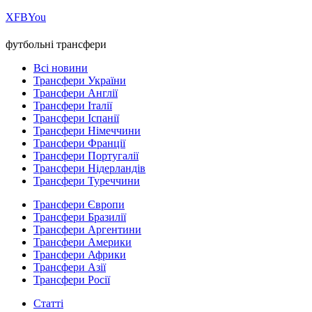
Х
FB
You
футбольні трансфери
Всі новини
Трансфери України
Трансфери Англії
Трансфери Італії
Трансфери Іспанії
Трансфери Німеччини
Трансфери Франції
Трансфери Португалії
Трансфери Нідерландів
Трансфери Туреччини
Трансфери Європи
Трансфери Бразилії
Трансфери Аргентини
Трансфери Америки
Трансфери Африки
Трансфери Азії
Трансфери Росії
Статті