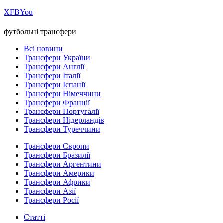
Х
FB
You
футбольні трансфери
Всі новини
Трансфери України
Трансфери Англії
Трансфери Італії
Трансфери Іспанії
Трансфери Німеччини
Трансфери Франції
Трансфери Португалії
Трансфери Нідерландів
Трансфери Туреччини
Трансфери Європи
Трансфери Бразилії
Трансфери Аргентини
Трансфери Америки
Трансфери Африки
Трансфери Азії
Трансфери Росії
Статті