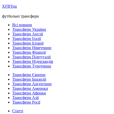
Х
FB
You
футбольні трансфери
Всі новини
Трансфери України
Трансфери Англії
Трансфери Італії
Трансфери Іспанії
Трансфери Німеччини
Трансфери Франції
Трансфери Португалії
Трансфери Нідерландів
Трансфери Туреччини
Трансфери Європи
Трансфери Бразилії
Трансфери Аргентини
Трансфери Америки
Трансфери Африки
Трансфери Азії
Трансфери Росії
Статті