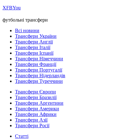
Х
FB
You
футбольні трансфери
Всі новини
Трансфери України
Трансфери Англії
Трансфери Італії
Трансфери Іспанії
Трансфери Німеччини
Трансфери Франції
Трансфери Португалії
Трансфери Нідерландів
Трансфери Туреччини
Трансфери Європи
Трансфери Бразилії
Трансфери Аргентини
Трансфери Америки
Трансфери Африки
Трансфери Азії
Трансфери Росії
Статті