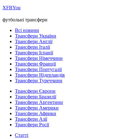
Х
FB
You
футбольні трансфери
Всі новини
Трансфери України
Трансфери Англії
Трансфери Італії
Трансфери Іспанії
Трансфери Німеччини
Трансфери Франції
Трансфери Португалії
Трансфери Нідерландів
Трансфери Туреччини
Трансфери Європи
Трансфери Бразилії
Трансфери Аргентини
Трансфери Америки
Трансфери Африки
Трансфери Азії
Трансфери Росії
Статті