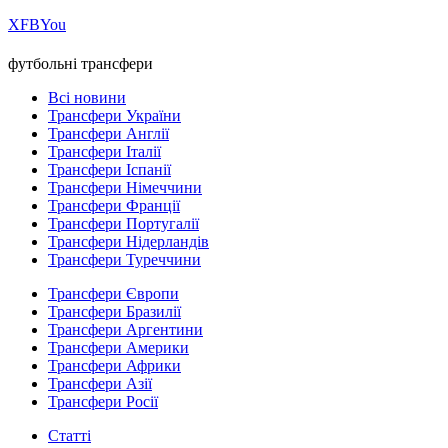
Х
FB
You
футбольні трансфери
Всі новини
Трансфери України
Трансфери Англії
Трансфери Італії
Трансфери Іспанії
Трансфери Німеччини
Трансфери Франції
Трансфери Португалії
Трансфери Нідерландів
Трансфери Туреччини
Трансфери Європи
Трансфери Бразилії
Трансфери Аргентини
Трансфери Америки
Трансфери Африки
Трансфери Азії
Трансфери Росії
Статті