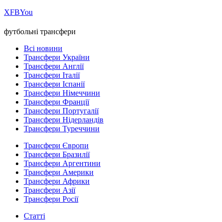
Х
FB
You
футбольні трансфери
Всі новини
Трансфери України
Трансфери Англії
Трансфери Італії
Трансфери Іспанії
Трансфери Німеччини
Трансфери Франції
Трансфери Португалії
Трансфери Нідерландів
Трансфери Туреччини
Трансфери Європи
Трансфери Бразилії
Трансфери Аргентини
Трансфери Америки
Трансфери Африки
Трансфери Азії
Трансфери Росії
Статті