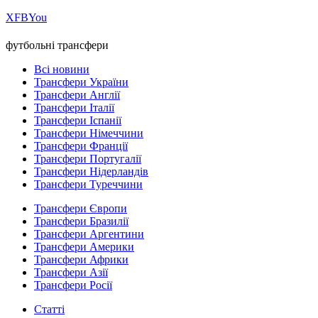
Х
FB
You
футбольні трансфери
Всі новини
Трансфери України
Трансфери Англії
Трансфери Італії
Трансфери Іспанії
Трансфери Німеччини
Трансфери Франції
Трансфери Португалії
Трансфери Нідерландів
Трансфери Туреччини
Трансфери Європи
Трансфери Бразилії
Трансфери Аргентини
Трансфери Америки
Трансфери Африки
Трансфери Азії
Трансфери Росії
Статті