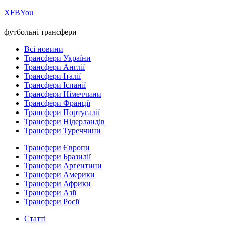
Х
FB
You
футбольні трансфери
Всі новини
Трансфери України
Трансфери Англії
Трансфери Італії
Трансфери Іспанії
Трансфери Німеччини
Трансфери Франції
Трансфери Португалії
Трансфери Нідерландів
Трансфери Туреччини
Трансфери Європи
Трансфери Бразилії
Трансфери Аргентини
Трансфери Америки
Трансфери Африки
Трансфери Азії
Трансфери Росії
Статті