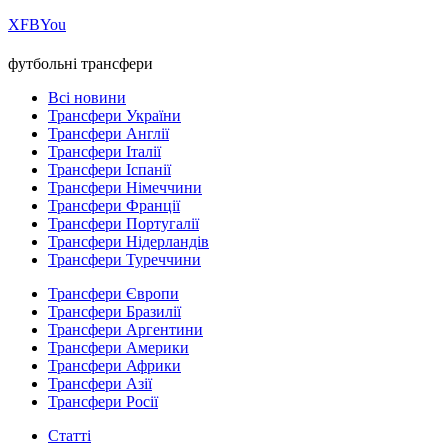
Х
FB
You
футбольні трансфери
Всі новини
Трансфери України
Трансфери Англії
Трансфери Італії
Трансфери Іспанії
Трансфери Німеччини
Трансфери Франції
Трансфери Португалії
Трансфери Нідерландів
Трансфери Туреччини
Трансфери Європи
Трансфери Бразилії
Трансфери Аргентини
Трансфери Америки
Трансфери Африки
Трансфери Азії
Трансфери Росії
Статті