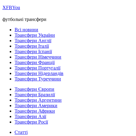
Х
FB
You
футбольні трансфери
Всі новини
Трансфери України
Трансфери Англії
Трансфери Італії
Трансфери Іспанії
Трансфери Німеччини
Трансфери Франції
Трансфери Португалії
Трансфери Нідерландів
Трансфери Туреччини
Трансфери Європи
Трансфери Бразилії
Трансфери Аргентини
Трансфери Америки
Трансфери Африки
Трансфери Азії
Трансфери Росії
Статті