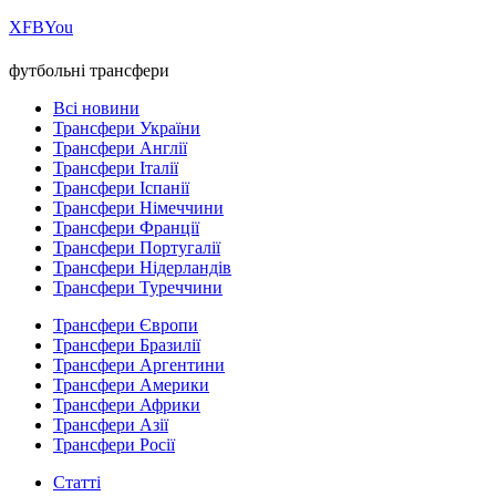
Х
FB
You
футбольні трансфери
Всі новини
Трансфери України
Трансфери Англії
Трансфери Італії
Трансфери Іспанії
Трансфери Німеччини
Трансфери Франції
Трансфери Португалії
Трансфери Нідерландів
Трансфери Туреччини
Трансфери Європи
Трансфери Бразилії
Трансфери Аргентини
Трансфери Америки
Трансфери Африки
Трансфери Азії
Трансфери Росії
Статті