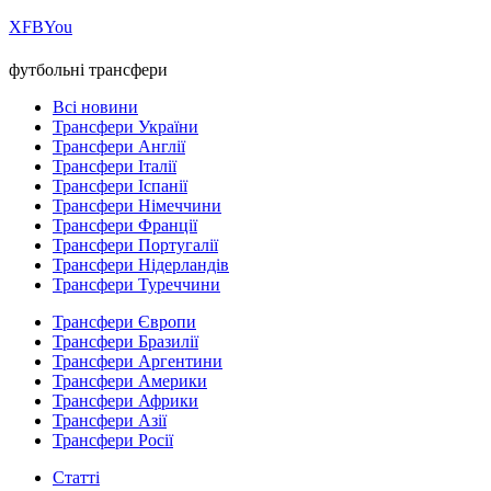
Х
FB
You
футбольні трансфери
Всі новини
Трансфери України
Трансфери Англії
Трансфери Італії
Трансфери Іспанії
Трансфери Німеччини
Трансфери Франції
Трансфери Португалії
Трансфери Нідерландів
Трансфери Туреччини
Трансфери Європи
Трансфери Бразилії
Трансфери Аргентини
Трансфери Америки
Трансфери Африки
Трансфери Азії
Трансфери Росії
Статті