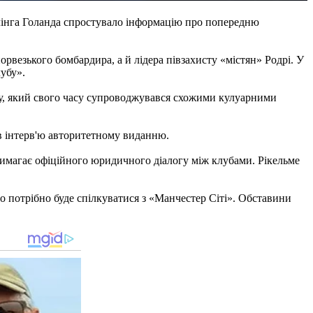
лінга Голанда спростувало інформацію про попередню
орвезького бомбардира, а й лідера півзахисту «містян» Родрі. У
лубу».
гу, який свого часу супроводжувався схожими кулуарними
е в інтерв'ю авторитетному виданню.
вимагає офіційного юридичного діалогу між клубами. Рікельме
о потрібно буде спілкуватися з «Манчестер Сіті». Обставини