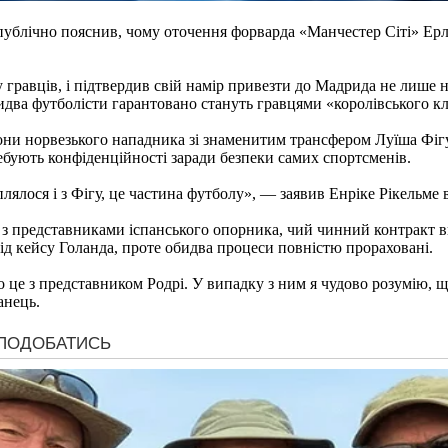
публічно пояснив, чому оточення форварда «Манчестер Сіті» Ер
 гравців, і підтвердив свій намір привезти до Мадрида не лише н
обидва футболісти гарантовано стануть гравцями «королівського к
рони норвезького нападника зі знаменитим трансфером Луїша Фі
ебують конфіденційності заради безпеки самих спортсменів.
аплялося і з Фігу, це частина футболу», — заявив Енріке Рікельм
ї з представниками іспанського опорника, чий чинний контракт 
 від кейсу Голанда, проте обидва процеси повністю прораховані.
 це з представником Родрі. У випадку з ним я чудово розумію, щ
анець.