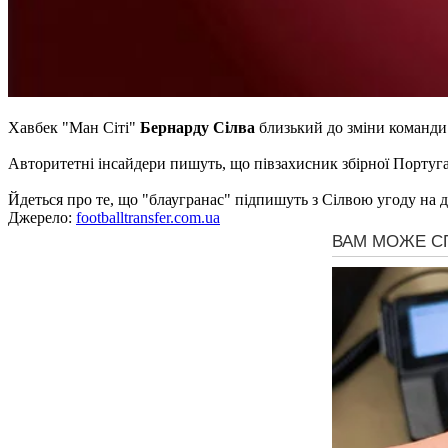
Хавбек "Ман Сіті"
Бернарду Сілва
близький до зміни команди
Авторитетні інсайдери пишуть, що півзахисник збірної Португал
Йдеться про те, що "блаугранас" підпишуть з Сілвою угоду на д
Джерело:
footballtransfer.com.ua