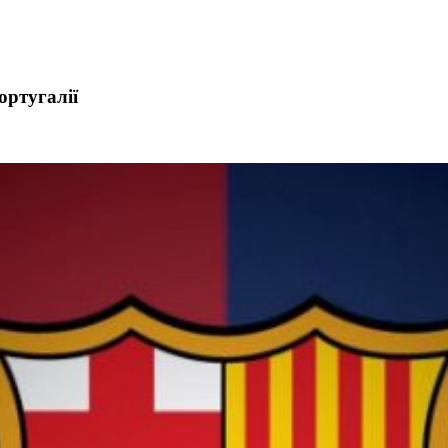
ортугалії