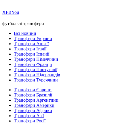
Х
FB
You
футбольні трансфери
Всі новини
Трансфери України
Трансфери Англії
Трансфери Італії
Трансфери Іспанії
Трансфери Німеччини
Трансфери Франції
Трансфери Португалії
Трансфери Нідерландів
Трансфери Туреччини
Трансфери Європи
Трансфери Бразилії
Трансфери Аргентини
Трансфери Америки
Трансфери Африки
Трансфери Азії
Трансфери Росії