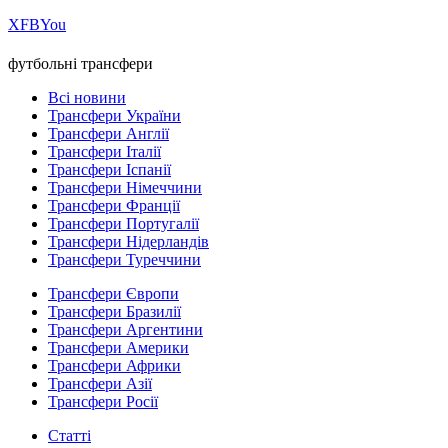
Х
FB
You
футбольні трансфери
Всі новини
Трансфери України
Трансфери Англії
Трансфери Італії
Трансфери Іспанії
Трансфери Німеччини
Трансфери Франції
Трансфери Португалії
Трансфери Нідерландів
Трансфери Туреччини
Трансфери Європи
Трансфери Бразилії
Трансфери Аргентини
Трансфери Америки
Трансфери Африки
Трансфери Азії
Трансфери Росії
Статті