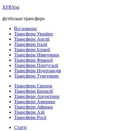
Х
FB
You
футбольні трансфери
Всі новини
Трансфери України
Трансфери Англії
Трансфери Італії
Трансфери Іспанії
Трансфери Німеччини
Трансфери Франції
Трансфери Португалії
Трансфери Нідерландів
Трансфери Туреччини
Трансфери Європи
Трансфери Бразилії
Трансфери Аргентини
Трансфери Америки
Трансфери Африки
Трансфери Азії
Трансфери Росії
Статті