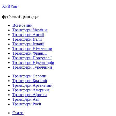
Х
FB
You
футбольні трансфери
Всі новини
Трансфери України
Трансфери Англії
Трансфери Італії
Трансфери Іспанії
Трансфери Німеччини
Трансфери Франції
Трансфери Португалії
Трансфери Нідерландів
Трансфери Туреччини
Трансфери Європи
Трансфери Бразилії
Трансфери Аргентини
Трансфери Америки
Трансфери Африки
Трансфери Азії
Трансфери Росії
Статті