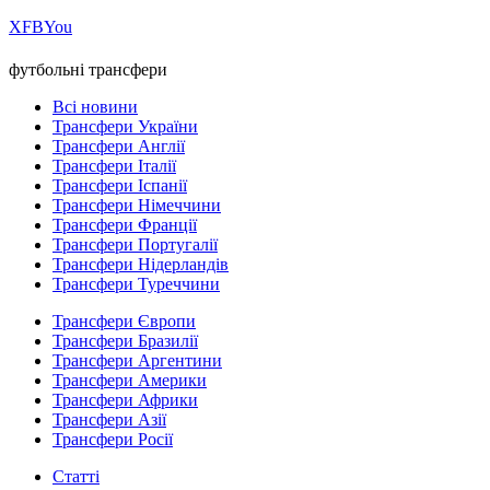
Х
FB
You
футбольні трансфери
Всі новини
Трансфери України
Трансфери Англії
Трансфери Італії
Трансфери Іспанії
Трансфери Німеччини
Трансфери Франції
Трансфери Португалії
Трансфери Нідерландів
Трансфери Туреччини
Трансфери Європи
Трансфери Бразилії
Трансфери Аргентини
Трансфери Америки
Трансфери Африки
Трансфери Азії
Трансфери Росії
Статті