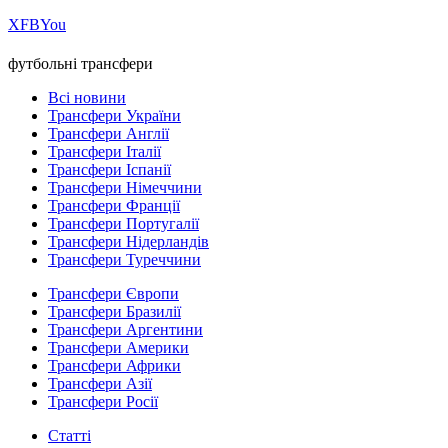
Х
FB
You
футбольні трансфери
Всі новини
Трансфери України
Трансфери Англії
Трансфери Італії
Трансфери Іспанії
Трансфери Німеччини
Трансфери Франції
Трансфери Португалії
Трансфери Нідерландів
Трансфери Туреччини
Трансфери Європи
Трансфери Бразилії
Трансфери Аргентини
Трансфери Америки
Трансфери Африки
Трансфери Азії
Трансфери Росії
Статті