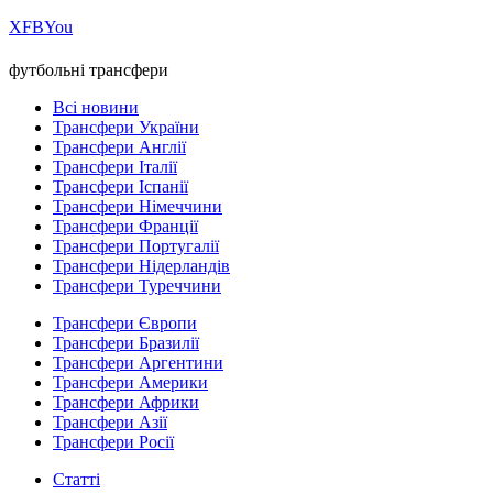
Х
FB
You
футбольні трансфери
Всі новини
Трансфери України
Трансфери Англії
Трансфери Італії
Трансфери Іспанії
Трансфери Німеччини
Трансфери Франції
Трансфери Португалії
Трансфери Нідерландів
Трансфери Туреччини
Трансфери Європи
Трансфери Бразилії
Трансфери Аргентини
Трансфери Америки
Трансфери Африки
Трансфери Азії
Трансфери Росії
Статті