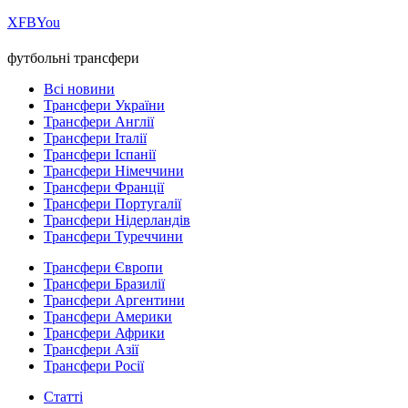
Х
FB
You
футбольні трансфери
Всі новини
Трансфери України
Трансфери Англії
Трансфери Італії
Трансфери Іспанії
Трансфери Німеччини
Трансфери Франції
Трансфери Португалії
Трансфери Нідерландів
Трансфери Туреччини
Трансфери Європи
Трансфери Бразилії
Трансфери Аргентини
Трансфери Америки
Трансфери Африки
Трансфери Азії
Трансфери Росії
Статті