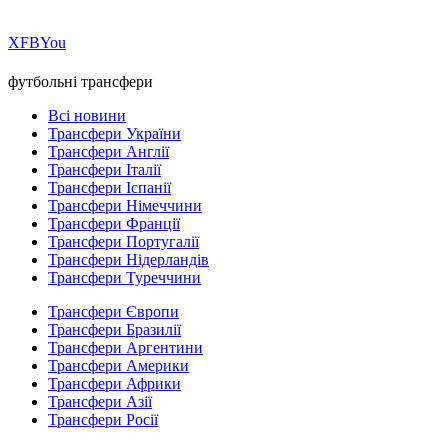
Х
FB
You
футбольні трансфери
Всі новини
Трансфери України
Трансфери Англії
Трансфери Італії
Трансфери Іспанії
Трансфери Німеччини
Трансфери Франції
Трансфери Португалії
Трансфери Нідерландів
Трансфери Туреччини
Трансфери Європи
Трансфери Бразилії
Трансфери Аргентини
Трансфери Америки
Трансфери Африки
Трансфери Азії
Трансфери Росії