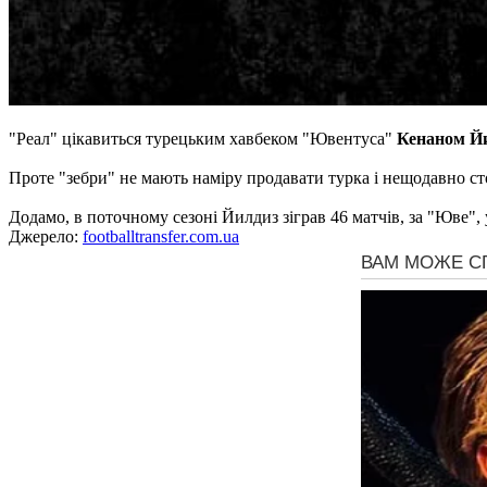
"Реал" цікавиться турецьким хавбеком "Ювентуса"
Кенаном Й
Проте "зебри" не мають наміру продавати турка і нещодавно с
Додамо, в поточному сезоні Йилдиз зіграв 46 матчів, за "Юве", 
Джерело:
footballtransfer.com.ua