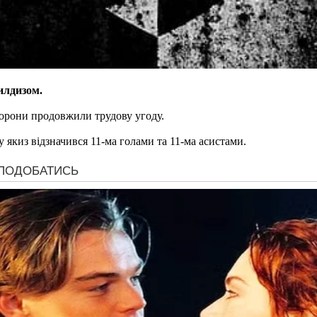
илдизом.
торони продовжили трудову угоду.
у якиз відзначився 11-ма голами та 11-ма асистами.