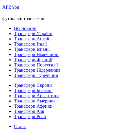
Х
FB
You
футбольні трансфери
Всі новини
Трансфери України
Трансфери Англії
Трансфери Італії
Трансфери Іспанії
Трансфери Німеччини
Трансфери Франції
Трансфери Португалії
Трансфери Нідерландів
Трансфери Туреччини
Трансфери Європи
Трансфери Бразилії
Трансфери Аргентини
Трансфери Америки
Трансфери Африки
Трансфери Азії
Трансфери Росії
Статті