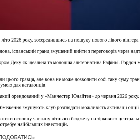
 літо 2026 року, зосередившись на пошуку нового лівого вінгера
дона, іспанський гранд змушений вийти з переговорів через надт
ором Деку як ідеальна та молодша альтернатива Рафіньї. Гордон 
ли цього гравця, але вона не може дозволити собі таку суму тр
сумою для каталонців.
 який орендований у «Манчестер Юнайтед» до червня 2026 року.
бмеження змушують клуб розглядати можливість активації опції 
атити основну частину літнього бюджету на зіркового центральн
отребує найбільших інвестицій.