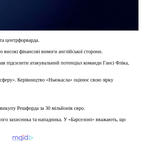
 та центрфорварда.
о високі фінансові вимоги англійської сторони.
мав підсилити атакувальний потенціал команди Гансі Фліка,
ансферу». Керівництво «Ньюкасла» оцінює свою зірку
викупу Решфорда за 30 мільйонів євро.
ого захисника та нападника. У «Барселоні» вважають, що