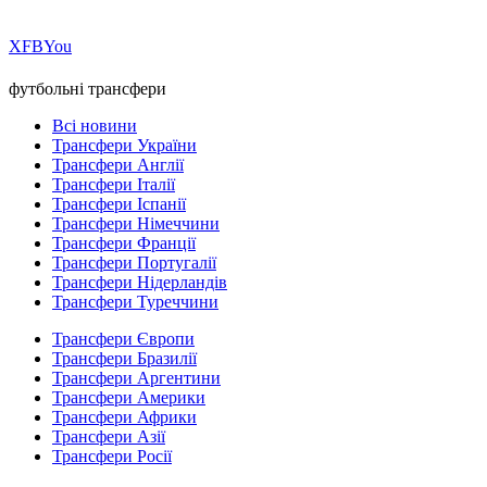
Х
FB
You
футбольні трансфери
Всі новини
Трансфери України
Трансфери Англії
Трансфери Італії
Трансфери Іспанії
Трансфери Німеччини
Трансфери Франції
Трансфери Португалії
Трансфери Нідерландів
Трансфери Туреччини
Трансфери Європи
Трансфери Бразилії
Трансфери Аргентини
Трансфери Америки
Трансфери Африки
Трансфери Азії
Трансфери Росії