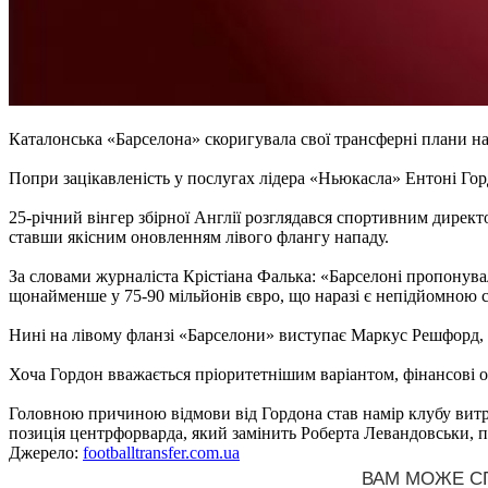
Каталонська «Барселона» скоригувала свої трансферні плани на
Попри зацікавленість у послугах лідера «Ньюкасла» Ентоні Гор
25-річний вінгер збірної Англії розглядався спортивним директ
ставши якісним оновленням лівого флангу нападу.
За словами журналіста Крістіана Фалька: «Барселоні пропонува
щонайменше у 75-90 мільйонів євро, що наразі є непідйомною 
Нині на лівому фланзі «Барселони» виступає Маркус Решфорд,
Хоча Гордон вважається пріоритетнішим варіантом, фінансові о
Головною причиною відмови від Гордона став намір клубу витр
позиція центрфорварда, який замінить Роберта Левандовськи, п
Джерело:
footballtransfer.com.ua