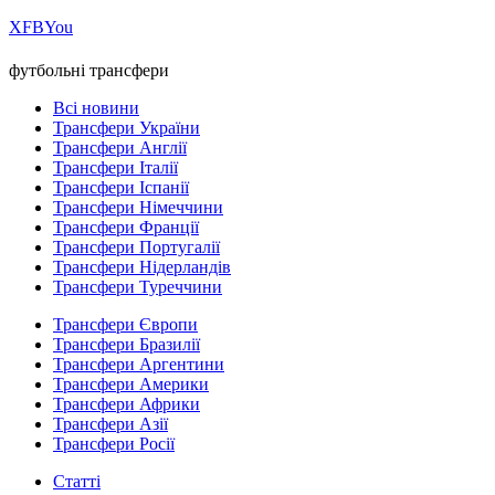
Х
FB
You
футбольні трансфери
Всі новини
Трансфери України
Трансфери Англії
Трансфери Італії
Трансфери Іспанії
Трансфери Німеччини
Трансфери Франції
Трансфери Португалії
Трансфери Нідерландів
Трансфери Туреччини
Трансфери Європи
Трансфери Бразилії
Трансфери Аргентини
Трансфери Америки
Трансфери Африки
Трансфери Азії
Трансфери Росії
Статті