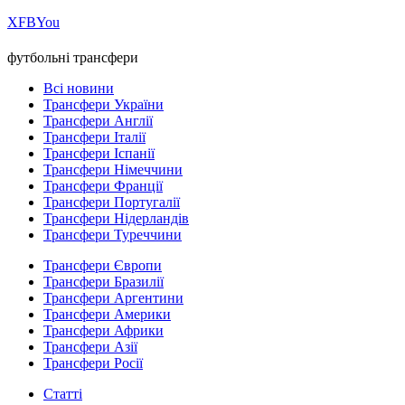
Х
FB
You
футбольні трансфери
Всі новини
Трансфери України
Трансфери Англії
Трансфери Італії
Трансфери Іспанії
Трансфери Німеччини
Трансфери Франції
Трансфери Португалії
Трансфери Нідерландів
Трансфери Туреччини
Трансфери Європи
Трансфери Бразилії
Трансфери Аргентини
Трансфери Америки
Трансфери Африки
Трансфери Азії
Трансфери Росії
Статті