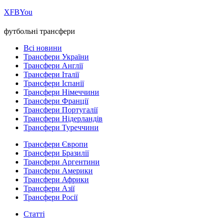
Х
FB
You
футбольні трансфери
Всі новини
Трансфери України
Трансфери Англії
Трансфери Італії
Трансфери Іспанії
Трансфери Німеччини
Трансфери Франції
Трансфери Португалії
Трансфери Нідерландів
Трансфери Туреччини
Трансфери Європи
Трансфери Бразилії
Трансфери Аргентини
Трансфери Америки
Трансфери Африки
Трансфери Азії
Трансфери Росії
Статті