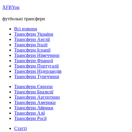
Х
FB
You
футбольні трансфери
Всі новини
Трансфери України
Трансфери Англії
Трансфери Італії
Трансфери Іспанії
Трансфери Німеччини
Трансфери Франції
Трансфери Португалії
Трансфери Нідерландів
Трансфери Туреччини
Трансфери Європи
Трансфери Бразилії
Трансфери Аргентини
Трансфери Америки
Трансфери Африки
Трансфери Азії
Трансфери Росії
Статті