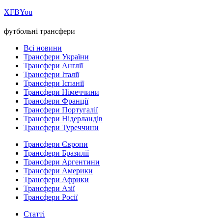
Х
FB
You
футбольні трансфери
Всі новини
Трансфери України
Трансфери Англії
Трансфери Італії
Трансфери Іспанії
Трансфери Німеччини
Трансфери Франції
Трансфери Португалії
Трансфери Нідерландів
Трансфери Туреччини
Трансфери Європи
Трансфери Бразилії
Трансфери Аргентини
Трансфери Америки
Трансфери Африки
Трансфери Азії
Трансфери Росії
Статті