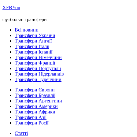
Х
FB
You
футбольні трансфери
Всі новини
Трансфери України
Трансфери Англії
Трансфери Італії
Трансфери Іспанії
Трансфери Німеччини
Трансфери Франції
Трансфери Португалії
Трансфери Нідерландів
Трансфери Туреччини
Трансфери Європи
Трансфери Бразилії
Трансфери Аргентини
Трансфери Америки
Трансфери Африки
Трансфери Азії
Трансфери Росії
Статті