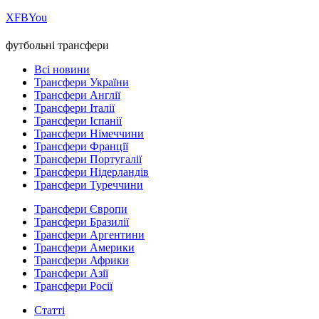
Х
FB
You
футбольні трансфери
Всі новини
Трансфери України
Трансфери Англії
Трансфери Італії
Трансфери Іспанії
Трансфери Німеччини
Трансфери Франції
Трансфери Португалії
Трансфери Нідерландів
Трансфери Туреччини
Трансфери Європи
Трансфери Бразилії
Трансфери Аргентини
Трансфери Америки
Трансфери Африки
Трансфери Азії
Трансфери Росії
Статті