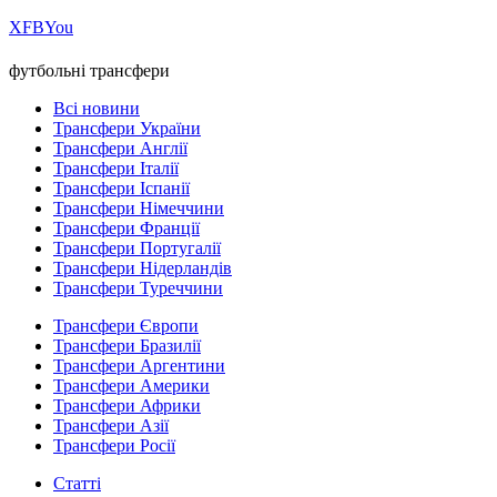
Х
FB
You
футбольні трансфери
Всі новини
Трансфери України
Трансфери Англії
Трансфери Італії
Трансфери Іспанії
Трансфери Німеччини
Трансфери Франції
Трансфери Португалії
Трансфери Нідерландів
Трансфери Туреччини
Трансфери Європи
Трансфери Бразилії
Трансфери Аргентини
Трансфери Америки
Трансфери Африки
Трансфери Азії
Трансфери Росії
Статті