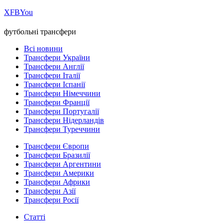
Х
FB
You
футбольні трансфери
Всі новини
Трансфери України
Трансфери Англії
Трансфери Італії
Трансфери Іспанії
Трансфери Німеччини
Трансфери Франції
Трансфери Португалії
Трансфери Нідерландів
Трансфери Туреччини
Трансфери Європи
Трансфери Бразилії
Трансфери Аргентини
Трансфери Америки
Трансфери Африки
Трансфери Азії
Трансфери Росії
Статті