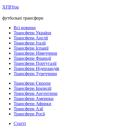
Х
FB
You
футбольні трансфери
Всі новини
Трансфери України
Трансфери Англії
Трансфери Італії
Трансфери Іспанії
Трансфери Німеччини
Трансфери Франції
Трансфери Португалії
Трансфери Нідерландів
Трансфери Туреччини
Трансфери Європи
Трансфери Бразилії
Трансфери Аргентини
Трансфери Америки
Трансфери Африки
Трансфери Азії
Трансфери Росії
Статті