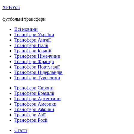
Х
FB
You
футбольні трансфери
Всі новини
Трансфери України
Трансфери Англії
Трансфери Італії
Трансфери Іспанії
Трансфери Німеччини
Трансфери Франції
Трансфери Португалії
Трансфери Нідерландів
Трансфери Туреччини
Трансфери Європи
Трансфери Бразилії
Трансфери Аргентини
Трансфери Америки
Трансфери Африки
Трансфери Азії
Трансфери Росії
Статті