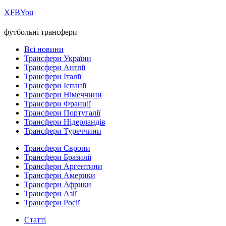
Х
FB
You
футбольні трансфери
Всі новини
Трансфери України
Трансфери Англії
Трансфери Італії
Трансфери Іспанії
Трансфери Німеччини
Трансфери Франції
Трансфери Португалії
Трансфери Нідерландів
Трансфери Туреччини
Трансфери Європи
Трансфери Бразилії
Трансфери Аргентини
Трансфери Америки
Трансфери Африки
Трансфери Азії
Трансфери Росії
Статті