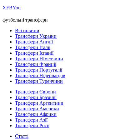
Х
FB
You
футбольні трансфери
Всі новини
Трансфери України
Трансфери Англії
Трансфери Італії
Трансфери Іспанії
Трансфери Німеччини
Трансфери Франції
Трансфери Португалії
Трансфери Нідерландів
Трансфери Туреччини
Трансфери Європи
Трансфери Бразилії
Трансфери Аргентини
Трансфери Америки
Трансфери Африки
Трансфери Азії
Трансфери Росії
Статті