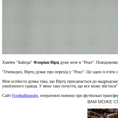
Хавбек "Байєра"
Флоріан Вірц
дуже хоче в "Реал". Повідомля
"Очевидно, Віртц думає про перехід у "Реал". Це один із п'яти
Моя особиста думка така, що Віртц приєднається до мадридськог
улюбленого гравця. У мене таке почуття, що все може збігтися"
Сайт
Footballtransfer
, оперативні новини про футбольні трансфе