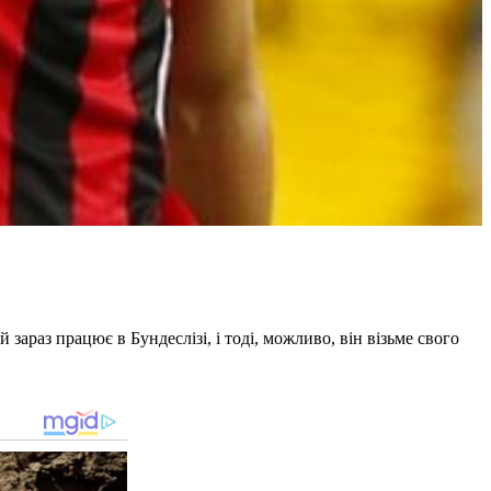
араз працює в Бундеслізі, і тоді, можливо, він візьме свого