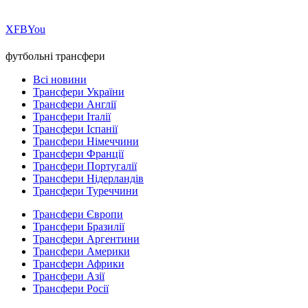
Х
FB
You
футбольні трансфери
Всі новини
Трансфери України
Трансфери Англії
Трансфери Італії
Трансфери Іспанії
Трансфери Німеччини
Трансфери Франції
Трансфери Португалії
Трансфери Нідерландів
Трансфери Туреччини
Трансфери Європи
Трансфери Бразилії
Трансфери Аргентини
Трансфери Америки
Трансфери Африки
Трансфери Азії
Трансфери Росії