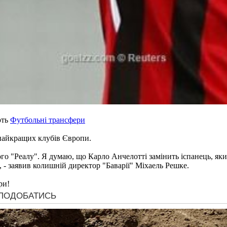
ють
Футбольні трансфери
 найкращих клубів Європи.
о "Реалу". Я думаю, що Карло Анчелотті замінить іспанець, який з
, - заявив колишній директор "Баварії" Міхаель Решке.
ри!