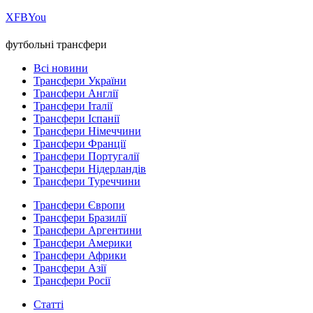
Х
FB
You
футбольні трансфери
Всі новини
Трансфери України
Трансфери Англії
Трансфери Італії
Трансфери Іспанії
Трансфери Німеччини
Трансфери Франції
Трансфери Португалії
Трансфери Нідерландів
Трансфери Туреччини
Трансфери Європи
Трансфери Бразилії
Трансфери Аргентини
Трансфери Америки
Трансфери Африки
Трансфери Азії
Трансфери Росії
Статті