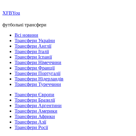
Х
FB
You
футбольні трансфери
Всі новини
Трансфери України
Трансфери Англії
Трансфери Італії
Трансфери Іспанії
Трансфери Німеччини
Трансфери Франції
Трансфери Португалії
Трансфери Нідерландів
Трансфери Туреччини
Трансфери Європи
Трансфери Бразилії
Трансфери Аргентини
Трансфери Америки
Трансфери Африки
Трансфери Азії
Трансфери Росії